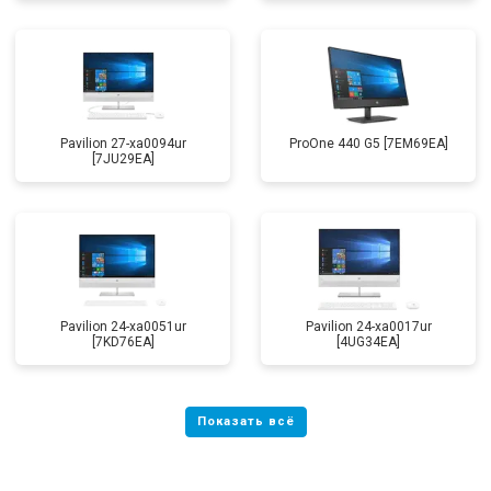
Pavilion 27-xa0094ur
ProOne 440 G5 [7EM69EA]
[7JU29EA]
Pavilion 24-xa0051ur
Pavilion 24-xa0017ur
[7KD76EA]
[4UG34EA]