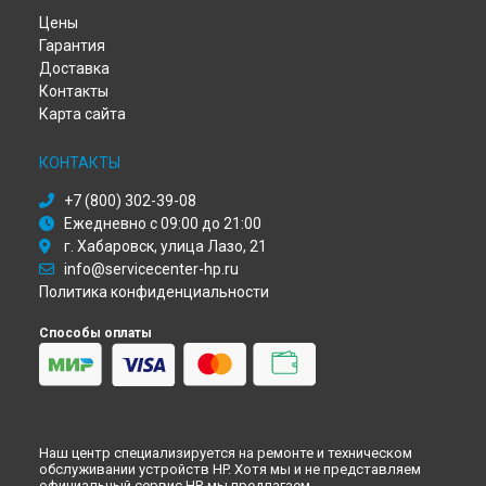
Ремонт плоттера DesignJet XL HP в
Перми
Цены
Ремонт плоттера DesignJet XL HP в
Ульяновске
Гарантия
Ремонт плоттера DesignJet XL HP в
Кирове
Доставка
Ремонт плоттера DesignJet XL HP в
Москве
Контакты
Ремонт плоттера DesignJet XL HP в
Санкт-Петербурге
Карта сайта
КОНТАКТЫ
+7 (800) 302-39-08
Ежедневно с 09:00 до 21:00
г. Хабаровск, улица Лазо, 21
info@servicecenter-hp.ru
Политика конфиденциальности
Способы оплаты
Наш центр специализируется на ремонте и техническом
обслуживании устройств HP. Хотя мы и не представляем
официальный сервис HP, мы предлагаем