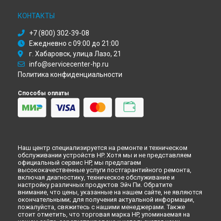
Хабаровске
Ремонт сервера HPE ProLiant MicroServer Gen10 Plus HP в
КОНТАКТЫ
Томске
+7 (800) 302-39-08
Ремонт сервера HPE ProLiant MicroServer Gen10 Plus HP в
Тюмени
Ежедневно с 09:00 до 21:00
Ремонт сервера HPE ProLiant MicroServer Gen10 Plus HP в
г. Хабаровск, улица Лазо, 21
Иркутске
info@servicecenter-hp.ru
Ремонт сервера HPE ProLiant MicroServer Gen10 Plus HP в
Политика конфиденциальности
Самаре
Ремонт сервера HPE ProLiant MicroServer Gen10 Plus HP в
Способы оплаты
Омске
Ремонт сервера HPE ProLiant MicroServer Gen10 Plus HP в
Красноярске
Ремонт сервера HPE ProLiant MicroServer Gen10 Plus HP в
Перми
Наш центр специализируется на ремонте и техническом
Ремонт сервера HPE ProLiant MicroServer Gen10 Plus HP в
обслуживании устройств HP. Хотя мы и не представляем
Ульяновске
официальный сервис HP, мы предлагаем
высококачественные услуги постгарантийного ремонта,
Ремонт сервера HPE ProLiant MicroServer Gen10 Plus HP в
включая диагностику, техническое обслуживание и
Кирове
настройку различных продуктов Эйч Пи. Обратите
Ремонт сервера HPE ProLiant MicroServer Gen10 Plus HP в
внимание, что цены, указанные на нашем сайте, не являются
окончательными; для получения актуальной информации,
Москве
пожалуйста, свяжитесь с нашими менеджерами. Также
Ремонт сервера HPE ProLiant MicroServer Gen10 Plus HP в
стоит отметить, что торговая марка HP, упоминаемая на
Санкт-Петербурге